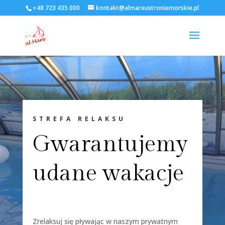
+48 723 435 000
kontakt@almareustroniemorskie.pl
STREFA RELAKSU
Gwarantujemy
udane wakacje
Zrelaksuj się pływając w naszym prywatnym